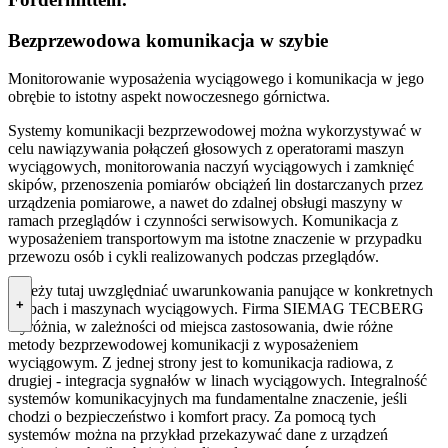
Bezprzewodowa komunikacja w szybie
Monitorowanie wyposażenia wyciągowego i komunikacja w jego
obrębie to istotny aspekt nowoczesnego górnictwa.
Systemy komunikacji bezprzewodowej można wykorzystywać w
celu nawiązywania połączeń głosowych z operatorami maszyn
wyciągowych, monitorowania naczyń wyciągowych i zamknięć
skipów, przenoszenia pomiarów obciążeń lin dostarczanych przez
urządzenia pomiarowe, a nawet do zdalnej obsługi maszyny w
ramach przeglądów i czynności serwisowych. Komunikacja z
wyposażeniem transportowym ma istotne znaczenie w przypadku
przewozu osób i cykli realizowanych podczas przeglądów.
Należy tutaj uwzględniać uwarunkowania panujące w konkretnych
+
szybach i maszynach wyciągowych. Firma SIEMAG TECBERG
wyróżnia, w zależności od miejsca zastosowania, dwie różne
metody bezprzewodowej komunikacji z wyposażeniem
wyciągowym. Z jednej strony jest to komunikacja radiowa, z
drugiej - integracja sygnałów w linach wyciągowych. Integralność
systemów komunikacyjnych ma fundamentalne znaczenie, jeśli
chodzi o bezpieczeństwo i komfort pracy. Za pomocą tych
systemów można na przykład przekazywać dane z urządzeń