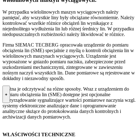
W przypadku wielolinowych maszyn wyciągowych należy
pamiętać, aby wszystkie liny były obciążane równomiernie. Należy
kontrolować wszelkie różnice obciążeń lin wynikające z
niejednolitego wydłużenia lin lub różnej średnicy lin. W przypadku
niedopuszczalnych rozbieżności należy likwidować te różnice.
Firma SIEMAC TECBERG opracowała urządzenie do pomiaru
obciążenia lin (SME) specjalnie z myślą o kontroli obciążenia lin w
wielolinowych maszynach wyciągowych. Urządzenie jest
wyposażone w gniazdo pomiaru nacisku, zabezpieczone przed
uszkodzeniami mechanicznymi, zintegrowane w zawieszeniu
nośnym naczyń wszystkich lin. Dane pomiarowe są rejestrowane w
dokładny i niezawodny sposób.
Można je odczytywać na różne sposoby. Wraz z urządzeniem do
pomiaru obciążenia lin (SME) dostępne jest opcjonalne
+
oprzyrządowanie sygnalizujące wartości pomiarowe naczynia wzgl.
systemy elektroniczne analizujące dane i oprogramowanie
analityczne służące do protokołowania danych kontrolnych i
archiwizacji danych pomiarowych.
WŁAŚCIWOŚCI TECHNICZNE