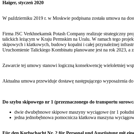
Haiger, styczeń 2020
W październiku 2019 r. w Moskwie podpisana została umowa na
Firma JSC Verkhnekamsk Potash Company realizuje strategiczny pr
talickich leżącym w Kraju Permskim na Uralu. W ramach tego projek
skipowych i klatkowych, budowy kopalni i całej przynależnej infras
Uruchomienie Talickiego Kombinatu planowane jest na rok 2023, a z
Zawarcie tej umowy stanowi logiczną konsekwencję wieloletniej wspó
Aktualna umowa przewiduje dostawę następującego wyposażenia
Do szybu skipowego nr 1 (przeznaczonego do transportu surowca 
dwie dwubębnowe skipowe maszyny wyciągowe (nr 1 południo
jedna jednobębnowa pomocnicza klatkowa maszyna wyciągo
Für den Korbschacht Nr. 2 für Personal und Ausrüstung mit ein