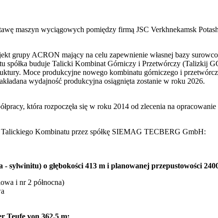
 dostawę maszyn wyciągowych pomiędzy firmą JSC Verkhnekamsk 
ojekt grupy ACRON mający na celu zapewnienie własnej bazy surowco
tu spółka buduje Talicki Kombinat Górniczy i Przetwórczy (Talizkij
truktury. Moce produkcyjne nowego kombinatu górniczego i przetwórcz
akładana wydajność produkcyjna osiągnięta zostanie w roku 2026.
łpracy, która rozpoczęła się w roku 2014 od zlecenia na opracowanie
 do Talickiego Kombinatu przez spółkę SIEMAG TECBERG GmbH:
- sylwinitu) o głębokości 413 m i planowanej przepustowości 2400
wa i nr 2 północna)
wa
er Teufe von 362,5 m: