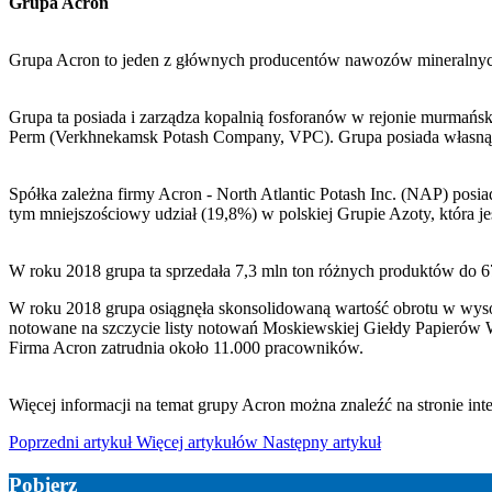
Grupa Acron
Grupa Acron to jeden z głównych producentów nawozów mineralnyc
Grupa ta posiada i zarządza kopalnią fosforanów w rejonie murmań
Perm (Verkhnekamsk Potash Company, VPC). Grupa posiada własną infra
Spółka zależna firmy Acron - North Atlantic Potash Inc. (NAP) posia
tym mniejszościowy udział (19,8%) w polskiej Grupie Azoty, która 
W roku 2018 grupa ta sprzedała 7,3 mln ton różnych produktów do 6
W roku 2018 grupa osiągnęła skonsolidowaną wartość obrotu w wyso
notowane na szczycie listy notowań Moskiewskiej Giełdy Papierów
Firma Acron zatrudnia około 11.000 pracowników.
Więcej informacji na temat grupy Acron można znaleźć na stronie in
Poprzedni artykuł
Więcej artykułów
Następny artykuł
Pobierz