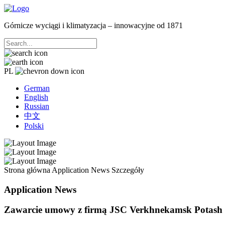
Górnicze wyciągi i klimatyzacja – innowacyjne od 1871
PL
German
English
Russian
中文
Polski
Strona główna
Application News
Szczegóły
Application News
Zawarcie umowy z firmą JSC Verkhnekamsk Potash 