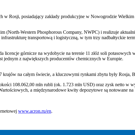
h w Rosji, posiadający zakłady produkcyjne w Nowogrodzie Wielkim
skim (North-Western Phosphorous Company, NWPC) i realizuje aktualni
strukturę transportową i logistyczną, w tym trzy nadbałtyckie termina
da licencje górnicze na wydobycie na terenie 11 złóż soli potasowych
jest jednym z największych producentów chemicznych w Europie.
7 krajów na całym świecie, a kluczowymi rynkami zbytu były Rosja, B
kości 108.062,00 mln rubli (ok. 1.723 mln USD) oraz zysk netto w w
 Wartościowych, a międzynarodowe kwity depozytowe są notowane na
ternetowej
www.acron.ru/en
.