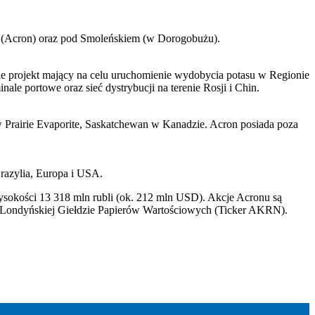
 (Acron) oraz pod Smoleńskiem (w Dorogobużu).
e projekt mający na celu uruchomienie wydobycia potasu w Regionie
le portowe oraz sieć dystrybucji na terenie Rosji i Chin.
 w Prairie Evaporite, Saskatchewan w Kanadzie. Acron posiada poza
razylia, Europa i USA.
ysokości 13 318 mln rubli (ok. 212 mln USD). Akcje Acronu są
 Londyńskiej Giełdzie Papierów Wartościowych (Ticker AKRN).