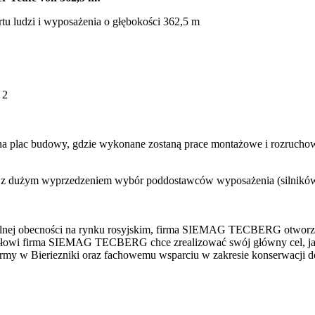
tu ludzi i wyposażenia o głębokości 362,5 m
 2
 na plac budowy, gdzie wykonane zostaną prace montażowe i rozruchow
dużym wyprzedzeniem wybór poddostawców wyposażenia (silników, pr
kalnej obecności na rynku rosyjskim, firma SIEMAG TECBERG otworzy
ałowi firma SIEMAG TECBERG chce zrealizować swój główny cel, jakim
rmy w Bieriezniki oraz fachowemu wsparciu w zakresie konserwacji 