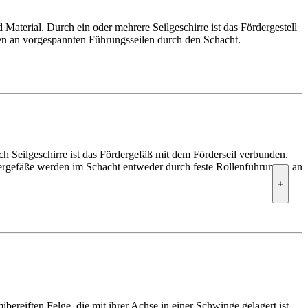
terial. Durch ein oder mehrere Seilgeschirre ist das Fördergestell
ten an vorgespannten Führungsseilen durch den Schacht.
ch Seilgeschirre ist das Fördergefäß mit dem Förderseil verbunden.
rgefäße werden im Schacht entweder durch feste Rollenführungen an
+
reiften Felge, die mit ihrer Achse in einer Schwinge gelagert ist,