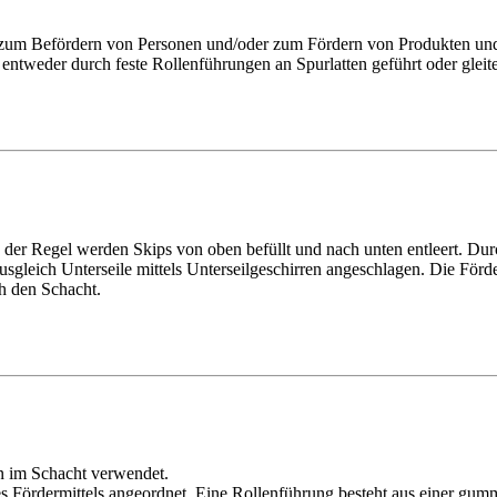
zum Befördern von Personen und/oder zum Fördern von Produkten und Ma
entweder durch feste Rollenführungen an Spurlatten geführt oder glei
 der Regel werden Skips von oben befüllt und nach unten entleert. Dur
eich Unterseile mittels Unterseilgeschirren angeschlagen. Die Förde
ch den Schacht.
n im Schacht verwendet.
ördermittels angeordnet. Eine Rollenführung besteht aus einer gummibe