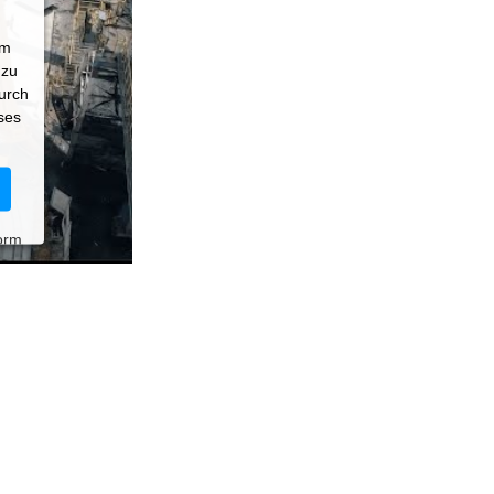
um
 zu
durch
ses
orm