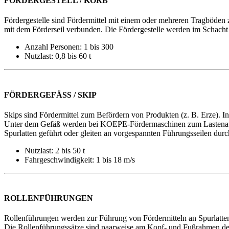
FÖRDERGESTELL / KORB
Fördergestelle sind Fördermittel mit einem oder mehreren Tragböden 
mit dem Förderseil verbunden. Die Fördergestelle werden im Schacht 
Anzahl Personen: 1 bis 300
Nutzlast: 0,8 bis 60 t
FÖRDERGEFÄSS / SKIP
Skips sind Fördermittel zum Befördern von Produkten (z. B. Erze). In
Unter dem Gefäß werden bei KOEPE-Fördermaschinen zum Lastenausgl
Spurlatten geführt oder gleiten an vorgespannten Führungsseilen dur
Nutzlast: 2 bis 50 t
Fahrgeschwindigkeit: 1 bis 18 m/s
ROLLENFÜHRUNGEN
Rollenführungen werden zur Führung von Fördermitteln an Spurlatte
Die Rollenführungssätze sind paarweise am Kopf- und Fußrahmen des F