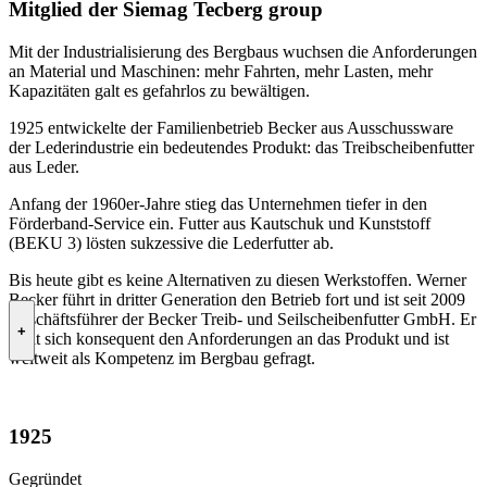
Mitglied der Siemag Tecberg group
Mit der Industrialisierung des Bergbaus wuchsen die Anforderungen
an Material und Maschinen: mehr Fahrten, mehr Lasten, mehr
Kapazitäten galt es gefahrlos zu bewältigen.
1925 entwickelte der Familienbetrieb Becker aus Ausschussware
der Leder­industrie ein bedeutendes Produkt: das Treibscheibenfutter
aus Leder.
Anfang der 1960er-Jahre stieg das Unternehmen tiefer in den
Förderband-Service ein. Futter aus Kautschuk und Kunststoff
(BEKU 3) lösten sukzessive die Lederfutter ab.
Bis heute gibt es keine Alternativen zu diesen Werkstoffen. Werner
Becker führt in dritter Generation den Betrieb fort und ist seit 2009
Geschäftsführer der Becker Treib- und Seilscheibenfutter GmbH. Er
+
stellt sich konsequent den Anforderungen an das Produkt und ist
weltweit als Kompetenz im Bergbau gefragt.
1925
Gegründet