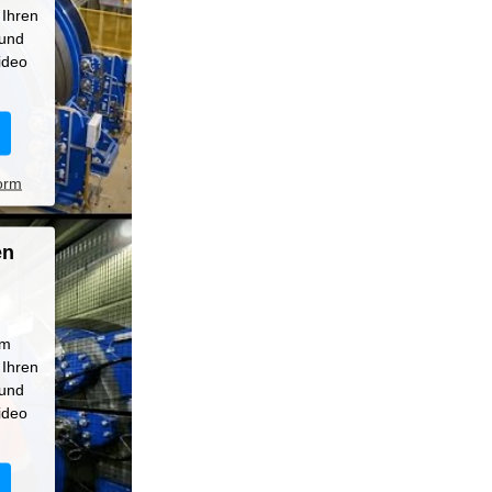
 Ihren
 und
ideo
orm
en
um
 Ihren
 und
ideo