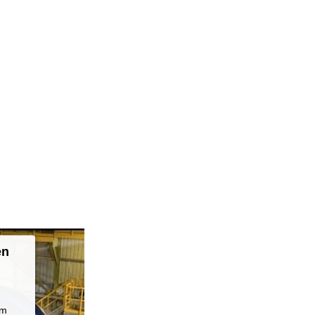
en
um