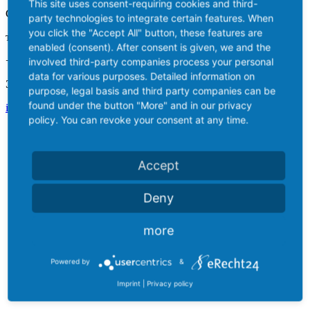
This site uses consent-requiring cookies and third-
Contact
party technologies to integrate certain features. When
you click the "Accept All" button, these features are
телефон:
enabled (consent). After consent is given, we and the
+49 2773 9161-0
involved third-party companies process your personal
data for various purposes. Detailed information on
Электронная почта:
purpose, legal basis and third party companies can be
found under the button "More" and in our privacy
info@siemag-tecberg.com
policy. You can revoke your consent at any time.
Accept
Deny
more
Powered by
&
Imprint
|
Privacy policy