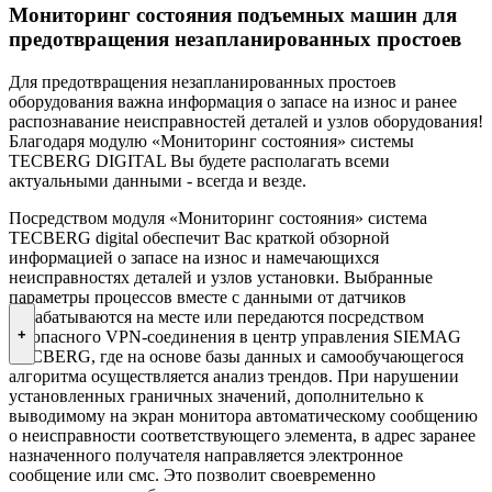
Мониторинг состояния подъемных машин для
предотвращения незапланированных простоев
Для предотвращения незапланированных простоев
оборудования важна информация о запасе на износ и ранее
распознавание неисправностей деталей и узлов оборудования!
Благодаря модулю «Мониторинг состояния» системы
TECBERG DIGITAL Вы будете располагать всеми
актуальными данными - всегда и везде.
Посредством модуля «Мониторинг состояния» система
TECBERG digital обеспечит Вас краткой обзорной
информацией о запасе на износ и намечающихся
неисправностях деталей и узлов установки. Выбранные
параметры процессов вместе с данными от датчиков
обрабатываются на месте или передаются посредством
+
безопасного VPN-соединения в центр управления SIEMAG
TECBERG, где на основе базы данных и самообучающегося
алгоритма осуществляется анализ трендов. При нарушении
установленных граничных значений, дополнительно к
выводимому на экран монитора автоматическому сообщению
о неисправности соответствующего элемента, в адрес заранее
назначенного получателя направляется электронное
сообщение или смс. Это позволит своевременно