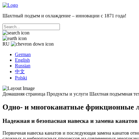
Шахтный подъем и охлаждение – инновации с 1871 года!
RU
German
English
Russian
中文
Polski
Домашняя страница
Продукты и услуги
Шахтная подъемная те
Одно- и многоканатные фрикционные 
Надежная и безопасная навеска и замена канатов
Первичная навеска канатов и последующая замена канатов отно
сложных и небезопасных процессов на современных многоканат