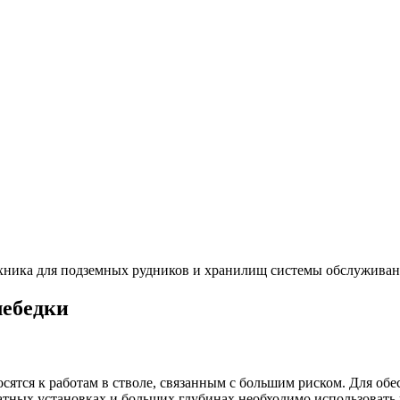
хника для подземных рудников и хранилищ
системы обслуживан
лебедки
сятся к работам в стволе, связанным с большим риском. Для об
ных установках и больших глубинах необходимо использовать вс