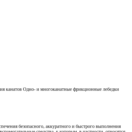
ия канатов
Одно- и многоканатные фрикционные лебедки
еспечения безопасного, аккуратного и быстрого выполнения
помогательные средства, к которым, в частности, относятся