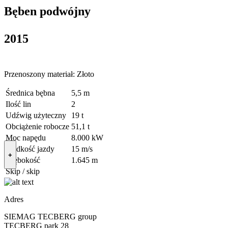
Bęben podwójny
2015
Przenoszony materiał: Złoto
Średnica bębna
5,5 m
Ilość lin
2
Udźwig użyteczny
19 t
Obciążenie robocze
51,1 t
Moc napędu
8.000 kW
Prędkość jazdy
15 m/s
+
Głębokość
1.645 m
Skip / skip
Adres
SIEMAG TECBERG group
TECBERG park 28