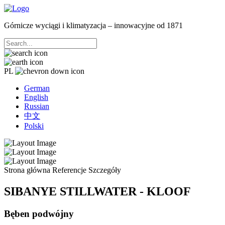
Górnicze wyciągi i klimatyzacja – innowacyjne od 1871
PL
German
English
Russian
中文
Polski
Strona główna
Referencje
Szczegóły
SIBANYE STILLWATER - KLOOF
Bęben podwójny